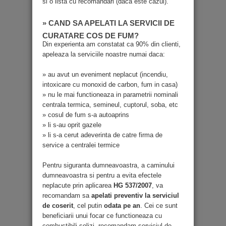
si o lista cu recomandari (daca este cazul).
» CAND SA APELATI LA SERVICII DE
CURATARE COS DE FUM?
Din experienta am constatat ca 90% din clienti,
apeleaza la serviciile noastre numai daca:
» au avut un eveniment neplacut (incendiu,
intoxicare cu monoxid de carbon, fum in casa)
» nu le mai functioneaza in parametrii nominali
centrala termica, semineul, cuptorul, soba, etc
» cosul de fum s-a autoaprins
» li s-au oprit gazele
» li s-a cerut adeverinta de catre firma de
service a centralei termice
Pentru siguranta dumneavoastra, a caminului
dumneavoastra si pentru a evita efectele
neplacute prin aplicarea
HG 537/2007
, va
recomandam sa
apelati preventiv la serviciul
de coserit
, cel putin
odata pe an
. Cei ce sunt
beneficiarii unui focar ce functioneaza cu
combustibili solizi, recomandam serviciul de