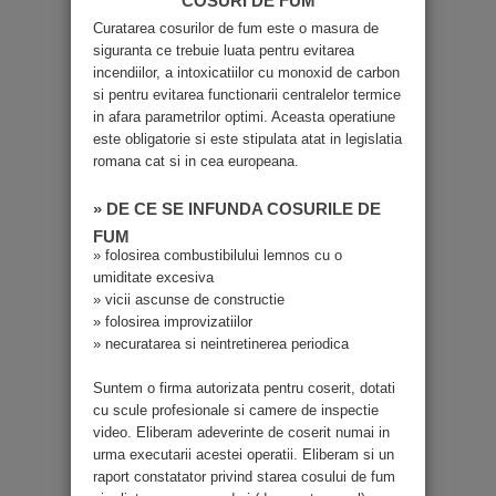
COSURI DE FUM
Curatarea cosurilor de fum este o masura de
siguranta ce trebuie luata pentru evitarea
incendiilor, a intoxicatiilor cu monoxid de carbon
si pentru evitarea functionarii centralelor termice
in afara parametrilor optimi. Aceasta operatiune
este obligatorie si este stipulata atat in legislatia
romana cat si in cea europeana.
» DE CE SE INFUNDA COSURILE DE
FUM
» folosirea combustibilului lemnos cu o
umiditate excesiva
» vicii ascunse de constructie
» folosirea improvizatiilor
» necuratarea si neintretinerea periodica
Suntem o firma autorizata pentru coserit, dotati
cu scule profesionale si camere de inspectie
video. Eliberam adeverinte de coserit numai in
urma executarii acestei operatii. Eliberam si un
raport constatator privind starea cosului de fum