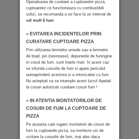
Operatiunea de curatare a cuptoarelor pizza,
cuptoarelor ce functioneaza cu combustibili
solizi, se recomanda a se face la un interval de
cel mult 6 luni
.
» EVITAREA INCIDENTELOR PRIN
CURATARE CUPTOARE PIZZA
Prin utilizarea lemnelor umede sau a lemnelor
de brad, pin (rasinoase), depunerile de funingine
in cosul de fum, sunt foarte mari. In acest caz
se infunda cosurile de fum si apare pericolul
autoaprinderii acestora si a intoxicatiei cu fum.
Nu asteptati sa se intample acest lucru! Apelati
la cosari autorizati curatare cosuri fum !
» IN ATENTIA MONTATORILOR DE
COSURI DE FUM LA CUPTOARE DE
PIZZA
Pe aceasta cale rugam montatorii de cosuri de
fum la cuptoarele pizza, sa monteze usi de
vizitare la cosurile de fum, mai ales daca