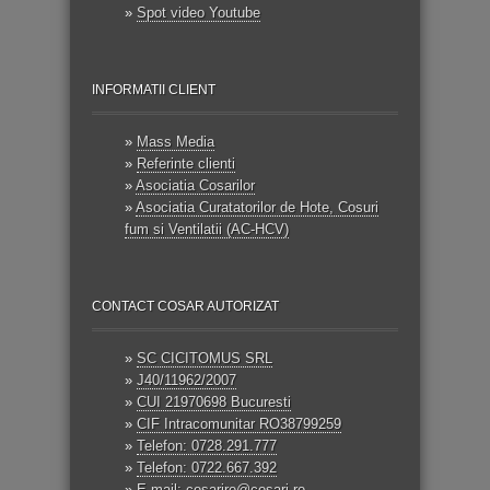
»
Spot video Youtube
INFORMATII CLIENT
»
Mass Media
»
Referinte clienti
»
Asociatia Cosarilor
»
Asociatia Curatatorilor de Hote, Cosuri
fum si Ventilatii (AC-HCV)
CONTACT COSAR AUTORIZAT
»
SC CICITOMUS SRL
»
J40/11962/2007
»
CUI 21970698 Bucuresti
»
CIF Intracomunitar RO38799259
»
Telefon: 0728.291.777
»
Telefon: 0722.667.392
»
E-mail: cosariro@cosari.ro