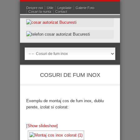
Despre noi
Utile
Legislatie
Galerie Foto
Cosari la nunta
Contact
COSURI DE FUM INOX
Exemplu de montaj cos de fum inox, dublu
perete, izolat si colorat:
[Show slideshow]